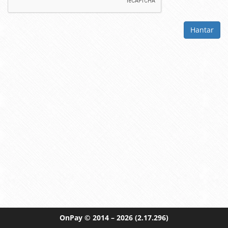
Hantar
OnPay
© 2014 – 2026
(2.17.296)